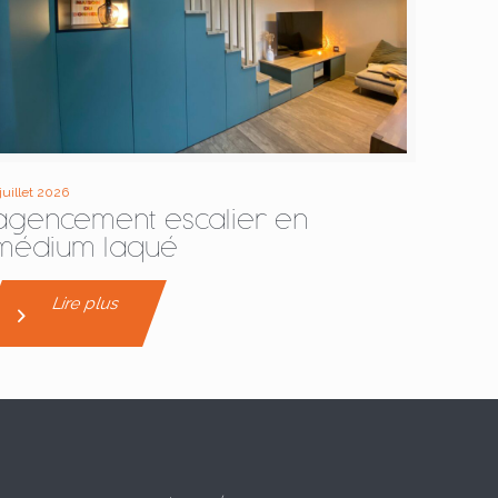
 juillet 2026
agencement escalier en
médium laqué
Lire plus