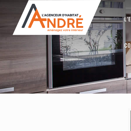
L’
CO