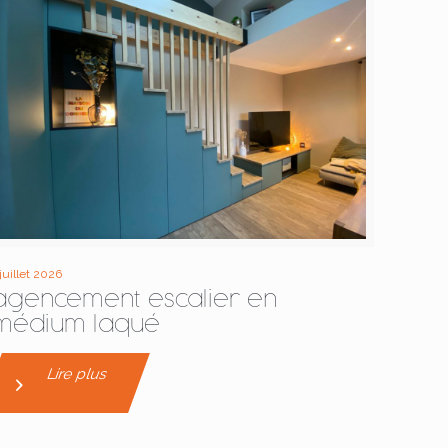
 juillet 2026
agencement escalier en
médium laqué
Lire plus