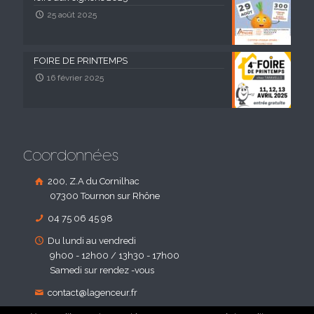
25 août 2025
FOIRE DE PRINTEMPS
16 février 2025
Coordonnées
200, Z.A du Cornilhac
07300 Tournon sur Rhône
04 75 06 45 98
Du lundi au vendredi
9h00 - 12h00 / 13h30 - 17h00
Samedi sur rendez -vous
contact@lagenceur.fr