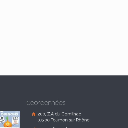
Coordonnées
200, Z.A du Cornilhac
07300 Tournon sur Rhône