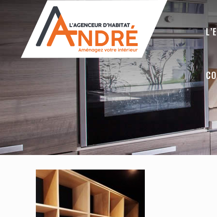
L’
CO