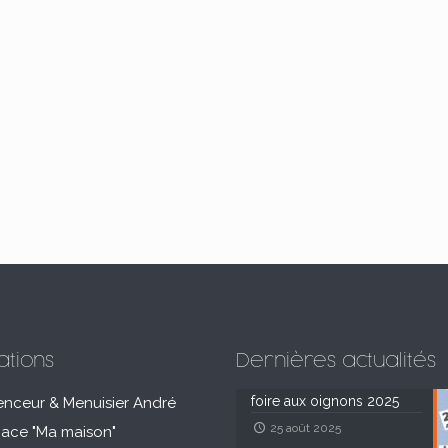
ations
Dernières actualités
foire aux oignons 2025
enceur & Menuisier André
25 août 2025
pace "Ma maison"