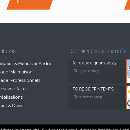
ations
Dernières actualités
foire aux oignons 2025
enceur & Menuisier André
25 août 2025
pace "Ma maison"
pace "Professionnels"
e savoir-faire
FOIRE DE PRINTEMPS
réalisations
16 février 2025
act & Devis
alisé par
Licom Développement
et
Boostacom
|
Mentions Légal