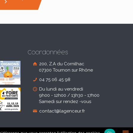
Coordonnées
200, Z.A du Cornilhac
07300 Tournon sur Rhône
04 75 06 45 98
Du lundi au vendredi
9h00 - 12h00 / 13h30 - 17h00
Samedi sur rendez -vous
contact@lagenceur.fr
es
|
RGPD