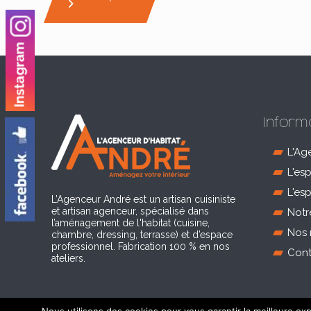
Inform
L'Ag
L'es
L'es
L’Agenceur André est un artisan cuisiniste
et artisan agenceur, spécialisé dans
Notr
l’aménagement de l'habitat (cuisine,
Nos 
chambre, dressing, terrasse) et d’espace
professionnel. Fabrication 100 % en nos
Cont
ateliers.
© 2018 Agenceur d'Habitat. Tous droites réservés - Ré