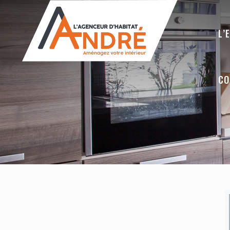
L’
CO