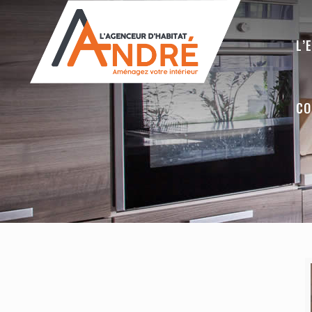
L’
CO