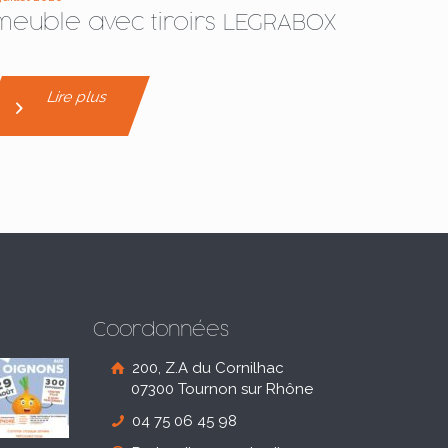
meuble avec tiroirs LEGRABOX
Lire plus
Coordonnées
200, Z.A du Cornilhac
07300 Tournon sur Rhône
04 75 06 45 98