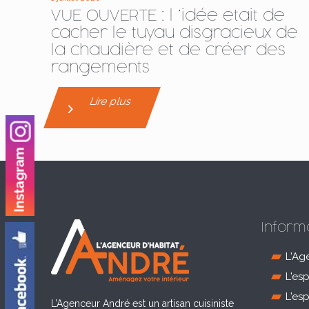
VUE OUVERTE : l ‘idée etait de
cacher le tuyau disgracieux de
la chaudière et de créer des
rangements
Lire plus
Inform
L'Ag
L'es
L'es
L’Agenceur André est un artisan cuisiniste