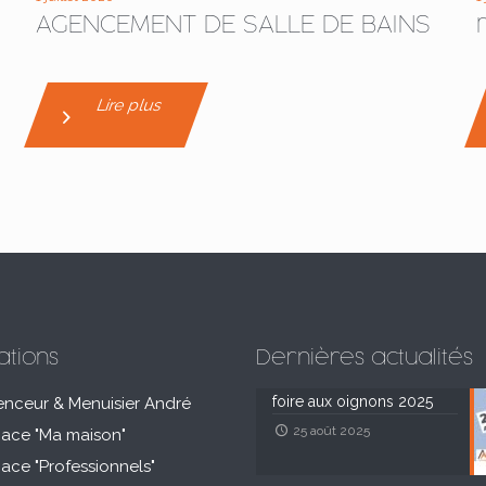
AGENCEMENT DE SALLE DE BAINS
Lire plus
ations
Dernières actualités
foire aux oignons 2025
enceur & Menuisier André
25 août 2025
pace "Ma maison"
pace "Professionnels"