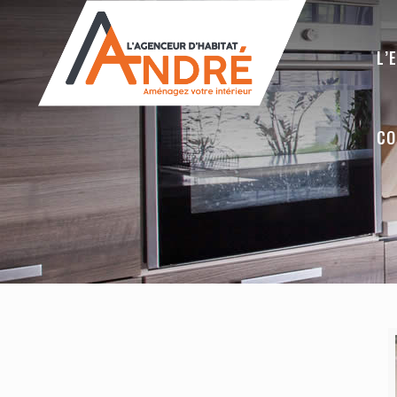
L’
CO