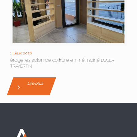
1 juillet 2026
étagères salon de coiffure en mélmainé EGGER
TRAVERTIN
Lire plus