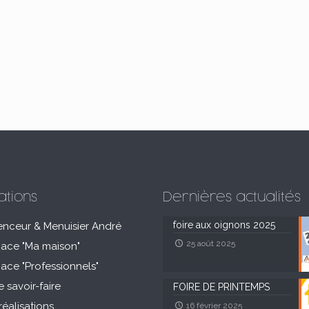
ations
Dernières actualités
foire aux oignons 2025
enceur & Menuisier André
25 août 2025
pace "Ma maison"
pace "Professionnels"
e savoir-faire
FOIRE DE PRINTEMPS
réalisations
16 février 2025