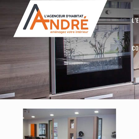
L’
CO