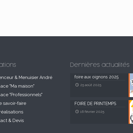
ations
Dernières actualités
foire aux oignons 2025
enceur & Menuisier André
25 août 2025
pace "Ma maison"
pace "Professionnels"
e savoir-faire
FOIRE DE PRINTEMPS
réalisations
16 février 2025
act & Devis