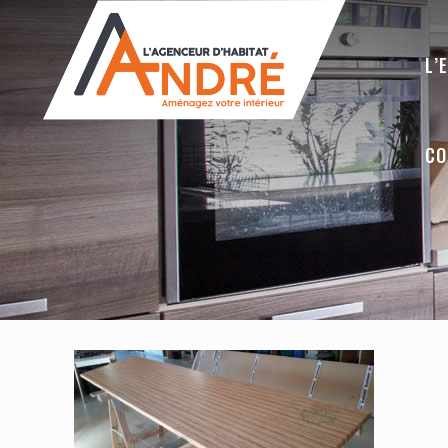
L’
CO