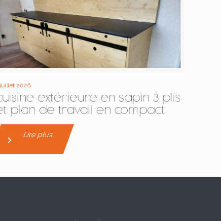
 juillet 2026
cuisine extérieure en sapin 3 plis
et plan de travail en compact
Lire plus