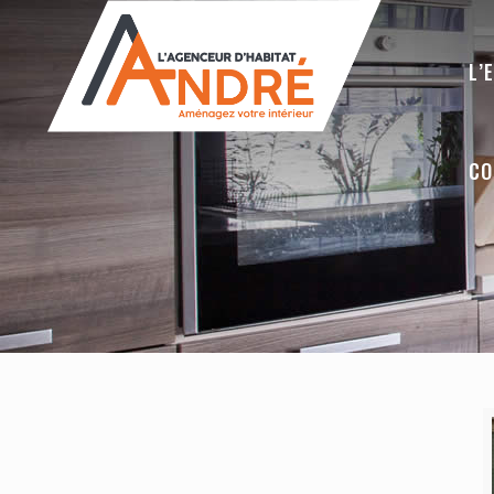
L’
CO