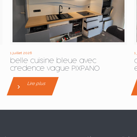
1 juillet 2026
1
belle cuisine bleue avec
credence vague PIXPANO
Lire plus