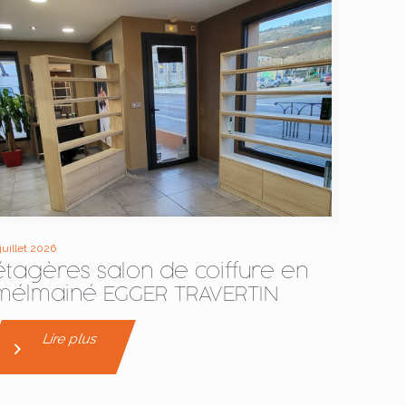
 juillet 2026
étagères salon de coiffure en
mélmainé EGGER TRAVERTIN
Lire plus