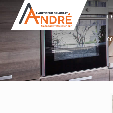
L’
CO