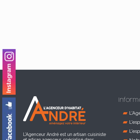
Inform
L'Ag
L'es
L'es
L’Agenceur André est un artisan cuisiniste
et artisan agenceur, spécialisé dans