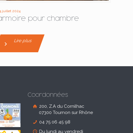
4 juillet 2024
armoire pour chambre
Lire plus
Coordonnées
200, Z.A du Cornilhac
07300 Tournon sur Rhône
04 75 06 45 98
Du lundi au vendredi