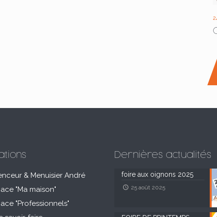
2
ations
Dernières actualités
foire aux oignons 2025
enceur & Menuisier André
25 août 2025
pace "Ma maison"
pace "Professionnels"