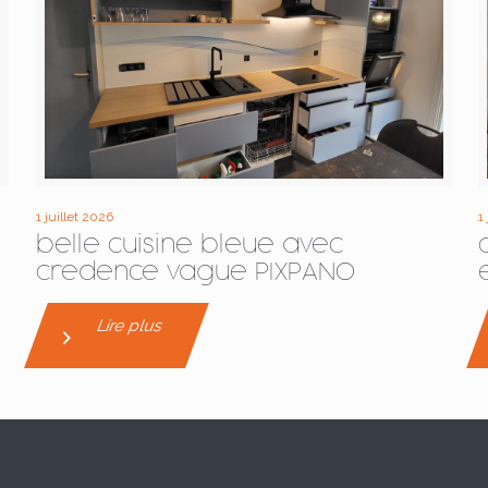
1 juillet 2026
1
belle cuisine bleue avec
credence vague PIXPANO
Lire plus