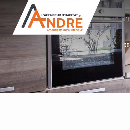
L’
CO