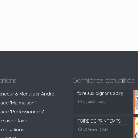
ations
Dernières actualités
foire aux oignons 2025
enceur & Menuisier André
25 août 2025
pace "Ma maison"
pace "Professionnels"
e savoir-faire
FOIRE DE PRINTEMPS
réalisations
16 février 2025