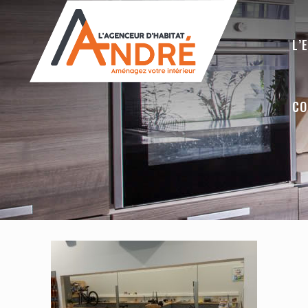
L’
CO