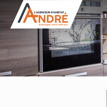
L’
CO