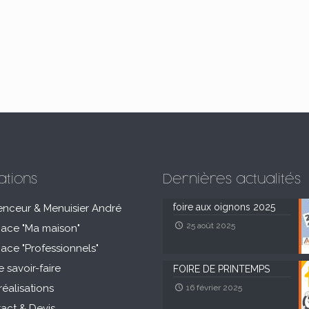
ations
Dernières actualités
foire aux oignons 2025
enceur & Menuisier André
25 août 2025
pace "Ma maison"
pace "Professionnels"
e savoir-faire
FOIRE DE PRINTEMPS
réalisations
16 février 2025
act & Devis