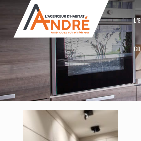
L’
CO