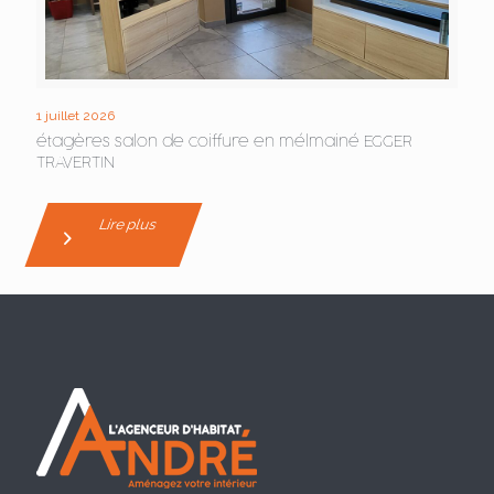
1 juillet 2026
étagères salon de coiffure en mélmainé EGGER
TRAVERTIN
Lire plus