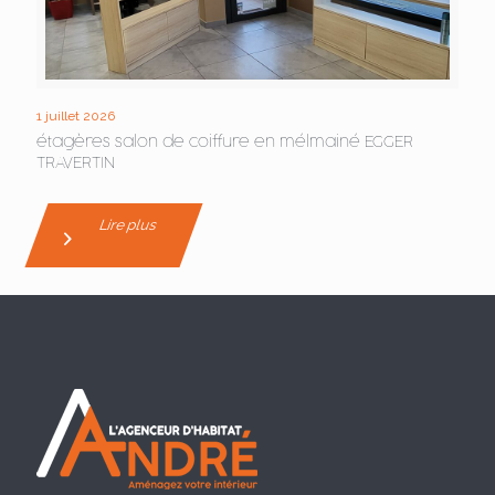
1 juillet 2026
étagères salon de coiffure en mélmainé EGGER
TRAVERTIN
Lire plus