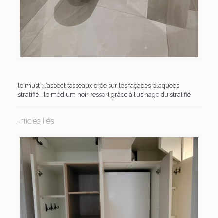
le must : l’aspect tasseaux créé sur les façades plaquées
stratifié …le médium noir ressort grâce à l’usinage du stratifié
Articles liés