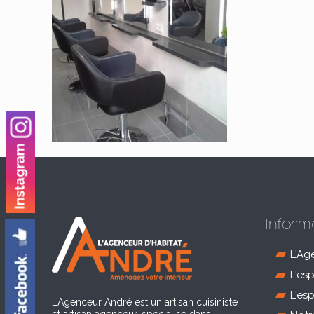
Inform
L'Ag
L'es
L'es
L’Agenceur André est un artisan cuisiniste