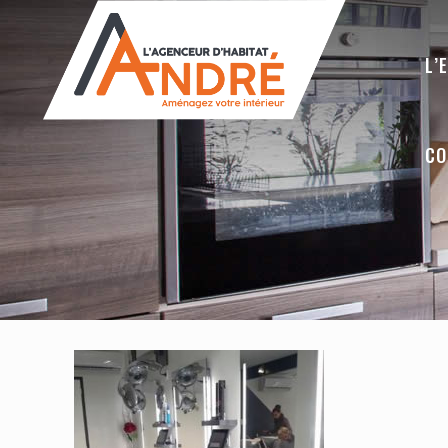
L’
CO