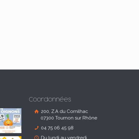
Coordonnées
200, Z.A du Cornilhac
07300 Tournon sur Rhône
04 75 06 45 98
Du lundi au vendredi