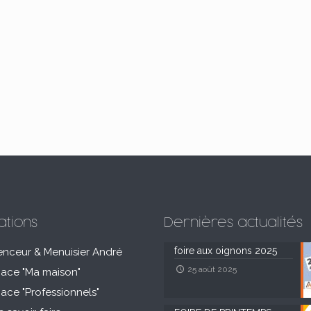
ations
Dernières actualités
foire aux oignons 2025
enceur & Menuisier André
25 août 2025
pace "Ma maison"
pace "Professionnels"