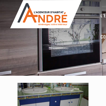
L’
CO