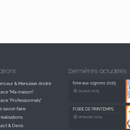
ations
Dernières actualités
foire aux oignons 2025
enceur & Menuisier André
25 août 2025
pace "Ma maison"
pace "Professionnels"
e savoir-faire
FOIRE DE PRINTEMPS
réalisations
16 février 2025
act & Devis