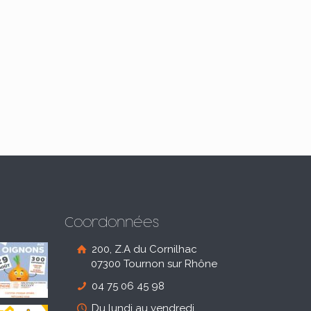
Coordonnées
200, Z.A du Cornilhac
07300 Tournon sur Rhône
04 75 06 45 98
Du lundi au vendredi