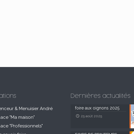
ations
Dernières actualités
foire aux oignons 2025
enceur & Menuisier André
25 août 2025
pace "Ma maison"
pace "Professionnels"