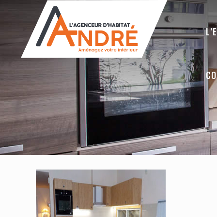
L’
CO