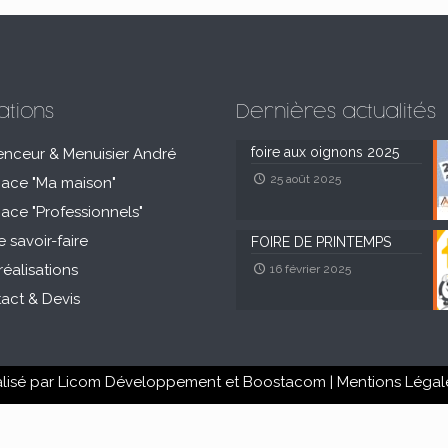
ations
Dernières actualités
foire aux oignons 2025
enceur & Menuisier André
25 août 2025
pace "Ma maison"
pace "Professionnels"
e savoir-faire
FOIRE DE PRINTEMPS
réalisations
16 février 2025
act & Devis
alisé par
Licom Développement
et
Boostacom
|
Mentions Légal