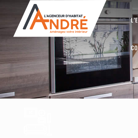
L’
CO