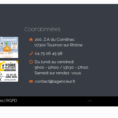
Coordonnées
200, Z.A du Cornilhac
07300 Tournon sur Rhône
04 75 06 45 98
Du lundi au vendredi
9h00 - 12h00 / 13h30 - 17h00
Samedi sur rendez -vous
contact@lagenceur.fr
es
|
RGPD