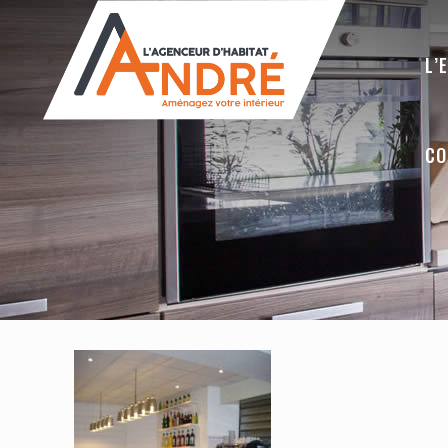
L’
CO