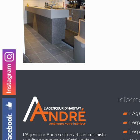
Inform
L'Ag
L'es
L'es
L’Agenceur André est un artisan cuisiniste