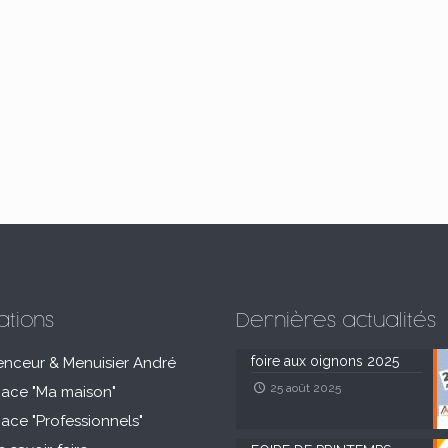
ations
Dernières actualités
foire aux oignons 2025
enceur & Menuisier André
25 août 2025
pace "Ma maison"
pace "Professionnels"