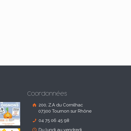
Coordonnées
200, Z.A du Cornilhac
07300 Tournon sur Rhône
04 75 06 45 98
Du lundi au vendredi