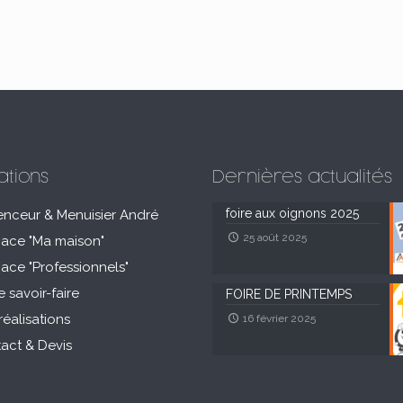
ations
Dernières actualités
foire aux oignons 2025
enceur & Menuisier André
25 août 2025
pace "Ma maison"
pace "Professionnels"
e savoir-faire
FOIRE DE PRINTEMPS
réalisations
16 février 2025
act & Devis